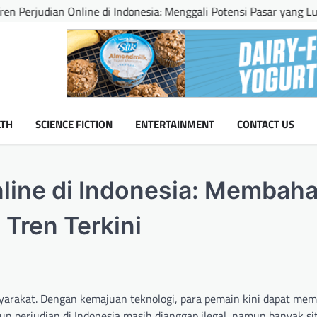
judian Online di Indonesia: Menggali Potensi Pasar yang Luas
Meli
LTH
SCIENCE FICTION
ENTERTAINMENT
CONTACT US
line di Indonesia: Membah
Tren Terkini
asyarakat. Dengan kemajuan teknologi, para pemain kini dapat me
pun perjudian di Indonesia masih dianggap ilegal, namun banyak sit