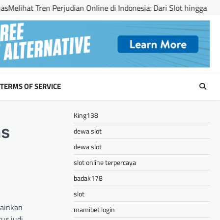
hat Tren Perjudian Online di Indonesia: Dari Slot hingga Taruhan 
TERMS OF SERVICE
King138
as
dewa slot
dewa slot
slot online terpercaya
badak178
slot
mainkan
mamibet login
us judi