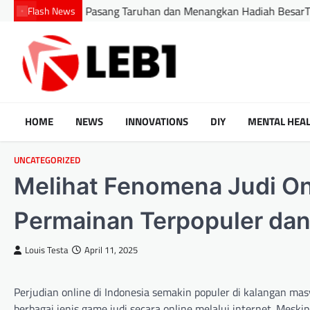
Skip
di Indonesia: Pasang Taruhan dan Menangkan Hadiah Besar
Tren Per
Flash News
to
content
HOME
NEWS
INNOVATIONS
DIY
MENTAL HEA
UNCATEGORIZED
Melihat Fenomena Judi On
Permainan Terpopuler dan 
Louis Testa
April 11, 2025
Perjudian online di Indonesia semakin populer di kalangan m
berbagai jenis game judi secara online melalui internet. Meski