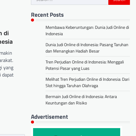
for:
Recent Posts
Membawa Keberuntungan: Dunia Judi Online di
 di
Indonesia
nesia
Dunia Judi Online di Indonesia: Pasang Taruhan
dan Menangkan Hadiah Besar
emakin
arakat.
Tren Perjudian Online di Indonesia: Menggali
i yang
Potensi Pasar yang Luas
i dapat
Melihat Tren Perjudian Online di Indonesia: Dari
Slot hingga Taruhan Olahraga
Bermain Judi Online di Indonesia: Antara
Keuntungan dan Risiko
Advertisement