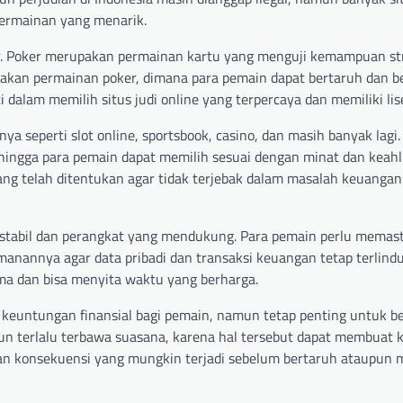
permainan yang menarik.
er. Poker merupakan permainan kartu yang menguji kemampuan st
iakan permainan poker, dimana para pemain dapat bertaruh dan b
dalam memilih situs judi online yang terpercaya dan memiliki lis
nya seperti slot online, sportsbook, casino, dan masih banyak lagi.
hingga para pemain dapat memilih sesuai dengan minat dan keahl
g telah ditentukan agar tidak terjebak dalam masalah keuangan
 stabil dan perangkat yang mendukung. Para pemain perlu memas
annya agar data pribadi dan transaksi keuangan tetap terlindun
lama dan bisa menyita waktu yang berharga.
keuntungan finansial bagi pemain, namun tetap penting untuk b
un terlalu terbawa suasana, karena hal tersebut dapat membuat 
 dan konsekuensi yang mungkin terjadi sebelum bertaruh ataupu