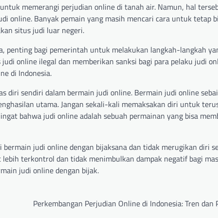
untuk memerangi perjudian online di tanah air. Namun, hal terseb
di online. Banyak pemain yang masih mencari cara untuk tetap b
 situs judi luar negeri.
a, penting bagi pemerintah untuk melakukan langkah-langkah yan
di online ilegal dan memberikan sanksi bagi para pelaku judi onli
ne di Indonesia.
s diri sendiri dalam bermain judi online. Bermain judi online seb
enghasilan utama. Jangan sekali-kali memaksakan diri untuk teru
ingat bahwa judi online adalah sebuah permainan yang bisa mem
bermain judi online dengan bijaksana dan tidak merugikan diri se
t lebih terkontrol dan tidak menimbulkan dampak negatif bagi mas
ain judi online dengan bijak.
Perkembangan Perjudian Online di Indonesia: Tren dan 