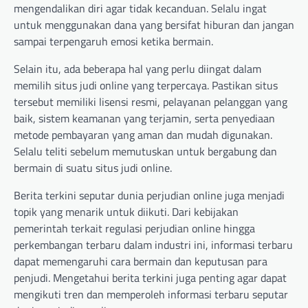
mengendalikan diri agar tidak kecanduan. Selalu ingat
untuk menggunakan dana yang bersifat hiburan dan jangan
sampai terpengaruh emosi ketika bermain.
Selain itu, ada beberapa hal yang perlu diingat dalam
memilih situs judi online yang terpercaya. Pastikan situs
tersebut memiliki lisensi resmi, pelayanan pelanggan yang
baik, sistem keamanan yang terjamin, serta penyediaan
metode pembayaran yang aman dan mudah digunakan.
Selalu teliti sebelum memutuskan untuk bergabung dan
bermain di suatu situs judi online.
Berita terkini seputar dunia perjudian online juga menjadi
topik yang menarik untuk diikuti. Dari kebijakan
pemerintah terkait regulasi perjudian online hingga
perkembangan terbaru dalam industri ini, informasi terbaru
dapat memengaruhi cara bermain dan keputusan para
penjudi. Mengetahui berita terkini juga penting agar dapat
mengikuti tren dan memperoleh informasi terbaru seputar