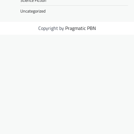
Science Fiction
Uncategorized
Copyright by
Pragmatic PBN