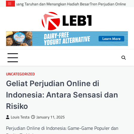
Skip
sang Taruhan dan Menangkan Hadiah Besar
Tren Perjudian Online di Indonesia: Me
to
content
UNCATEGORIZED
Geliat Perjudian Online di
Indonesia: Antara Sensasi dan
Risiko
Louis Testa
January 11, 2025
Perjudian Online di Indonesia: Game-Game Populer dan